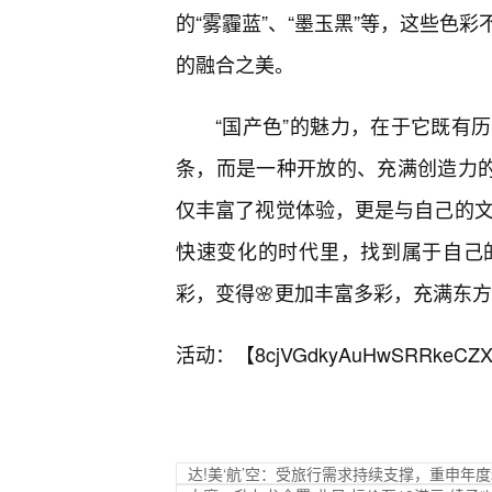
的“雾霾蓝”、“墨玉黑”等，这些色
的融合之美。
“国产色”的魅力，在于它既有
条，而是一种开放的、充满创造力的
仅丰富了视觉体验，更是与自己的文
快速变化的时代里，找到属于自己
彩，变得🌸更加丰富多彩，充满东
活动：【
8cjVGdkyAuHwSRRkeCZX
达!美‘航’空：受旅行需求持续支撑，重申年