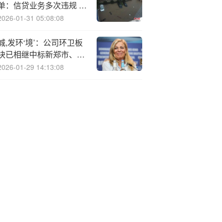
单：信贷业务多次违规 资
本“饥渴症”难解
2026-01-31 05:08:08
城,发环‘境’：公司环卫板
块已相继中标新郑市、新
乡市、陕西白水等地项
2026-01-29 14:13:08
目，市场版图拓展至豫鲁
苏陕四省