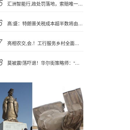
汇洲智能行,政处罚落地，索赔唯一窗口敲定
高:盛：特朗普关税成本超半数将由美国消费者承担
亮相农交,会.！工行服务乡村全面振兴结硕果
莫被震!荡吓退！华尔街策略师：“坚守阵地”，AI长期故事依然完好