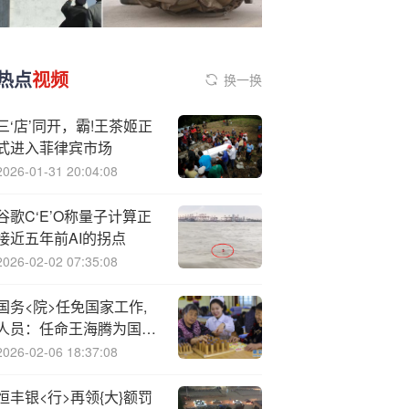
热点
视频
换一换
三‘店’同开，霸!王茶姬正
式进入菲律宾市场
2026-01-31 20:04:08
谷歌C‘E’O称量子计算正
接近五年前AI的拐点
2026-02-02 07:35:08
国务<院>任免国家工作,
人员：任命王海腾为国家
矿山安全监察局副局长
2026-02-06 18:37:08
恒丰银<行>再领{大}额罚