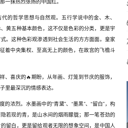
那一抹热烈张扬的中国红。
国古代的哲学思想与自然观。五行学说中的金、木、
赤、黄五种基本颜色，这不仅是色彩的分类，更是宇
方式。这种色彩观渗透到社会生活的方方面面。皇家
象征着中央集权、至高无上的颜色，在故宫的飞檐斗
吉祥、喜庆的🔥期盼，从年画、灯笼到节庆的服饰，
子里最深沉的情感表达。
度的浓烈。水墨画中的“青黛”、“墨黑”、“留白”，构
若隐若现的青，是山水间的烟雨朦胧；那一笔苍劲的
片的留白，更是留给观者无限的想象空间，是中国人