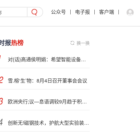
公众号
电子报
客户端
时报
热榜
换一换
对{话}高通侯明娟：希望智能设备能够成就更美好的生活
雪.榕‘生’物：8月4日召开董事会会议
欧洲央行;议—息语调较9月趋于积极 BBVA预计基准利率维持至2026年
创新无!磁钢技术，护航大型实验装置高精度运行