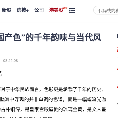
新股
信披+
公司
港美股
国产色”的千年韵味与当代风
1 08:25:08
忆
而对于中华民族而言，色彩更是承载了千年的历史、
我脑海中浮现的并非单调的色谱，而是一幅幅流光溢
的古朴铜绿，是皇家宫殿屋檐的琉璃金黄，是文人墨