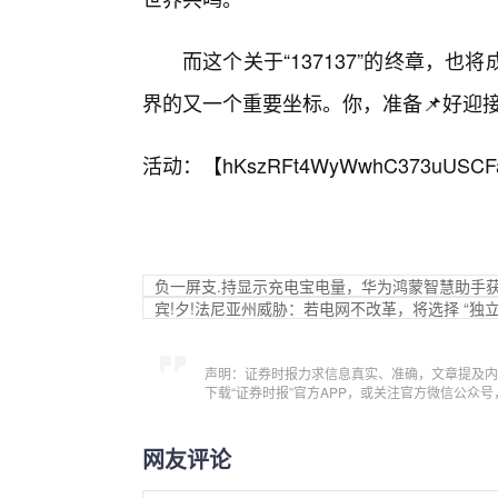
而这个关于“137137”的终章，
界的又一个重要坐标。你，准备📌好迎
活动：【
hKszRFt4WyWwhC373uUSCF
负一屏支.持显示充电宝电量，华为鸿蒙智慧助手获 15.
宾!夕!法尼亚州威胁：若电网不改革，将选择 “独立
声明：证券时报力求信息真实、准确，文章提及内
下载“证券时报”官方APP，或关注官方微信公众
网友评论