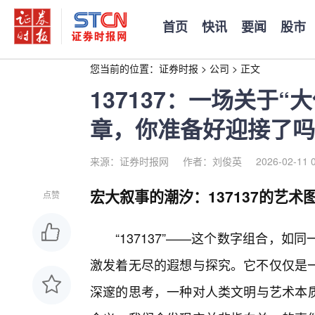
首页
快讯
要闻
股市
您当前的位置：
证券时报
>
公司
>
正文
137137：一场关于
章，你准备好迎接了吗
来源：证券时报网
作者：刘俊英
2026-02-11 
宏大叙事的潮汐：137137的艺术
点赞
“137137”——这个数字组合，
激发着无尽的遐想与探究。它不仅仅是
深邃的思考，一种对人类文明与艺术本质的