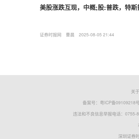
美股涨跌互现，中概;股:普跌，特斯
证券时报网
曹晨
2025-08-05 21:44
关
备案号：
粤ICP备09109218
违法和不良信息举报电话：0755-83
深圳证券